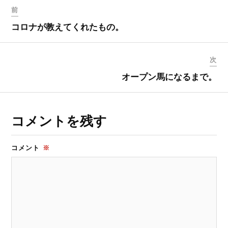
き
し
前
ま
い
す
ウ
)
ィ
コロナが教えてくれたもの。
ン
ド
ウ
で
開
次
き
ま
オープン馬になるまで。
す
)
コメントを残す
コメント
※