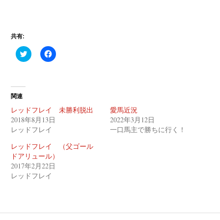
共有:
ク
F
リ
a
ッ
c
ク
e
し
b
て
o
T
o
関連
w
k
i
で
レッドフレイ 未勝利脱出
愛馬近況
t
共
t
有
2018年8月13日
2022年3月12日
e
す
レッドフレイ
一口馬主で勝ちに行く！
r
る
で
に
共
は
レッドフレイ （父ゴール
有
ク
(
リ
ドアリュール）
新
ッ
2017年2月22日
し
ク
い
し
レッドフレイ
ウ
て
ィ
く
ン
だ
ド
さ
ウ
い
で
(
開
新