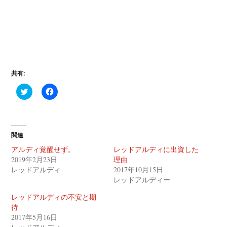
共有:
ク
F
リ
a
ッ
c
ク
e
し
b
て
o
T
o
関連
w
k
i
で
アルディ覚醒せず。
レッドアルディに出資した
t
共
t
有
2019年2月23日
理由
e
す
レッドアルディ
2017年10月15日
r
る
で
に
レッドアルディー
共
は
有
ク
(
リ
レッドアルディの不安と期
新
ッ
待
し
ク
い
し
2017年5月16日
ウ
て