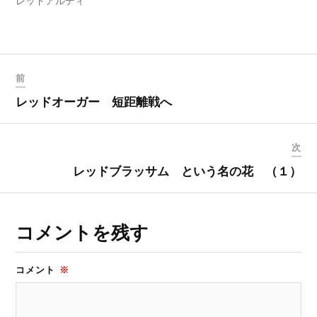
レッドアルディ
ィ
く
ン
だ
ド
さ
ウ
い
で
(
開
新
き
し
ま
い
す
ウ
前
)
ィ
ン
レッドオーガー 短距離戦へ
ド
ウ
で
開
き
次
ま
す
)
レッドブラッサム という名の花 （１）
コメントを残す
コメント
※