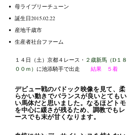
母
ライブリーチューン
誕生日
2015.02.22
産地
千歳市
生産者
社台ファーム
１４日（土）京都４レース・
２歳新馬（D１８
００ｍ）
に池添騎手で出走
結果 ５着
デビュー戦のパドック映像を見て、柔
らかい動きでバランスが良いとてもい
い馬体だと思いました。なるほどトモ
を中心に緩さが残るため、調教でもレ
ースでも末が甘くなります。