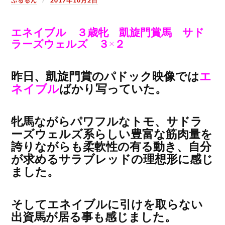
ぷるるん
2017年10月2日
エネイブル ３歳牝 凱旋門賞馬 サド
ラーズウェルズ ３×２
昨日、凱旋門賞のパドック映像では
エ
ネイブル
ばかり写っていた。
牝馬ながらパワフルなトモ、サドラ
ーズウェルズ系らしい豊富な筋肉量を
誇りながらも柔軟性の有る動き、自分
が求めるサラブレッドの理想形に感じ
ました。
そしてエネイブルに引けを取らない
出資馬が居る事も感じました。