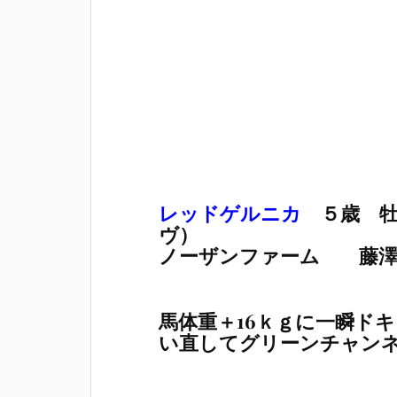
レッドゲルニカ
５歳 牡
ヴ）
ノーザンファーム 藤澤
馬体重＋16ｋｇに一瞬ド
い直してグリーンチャン