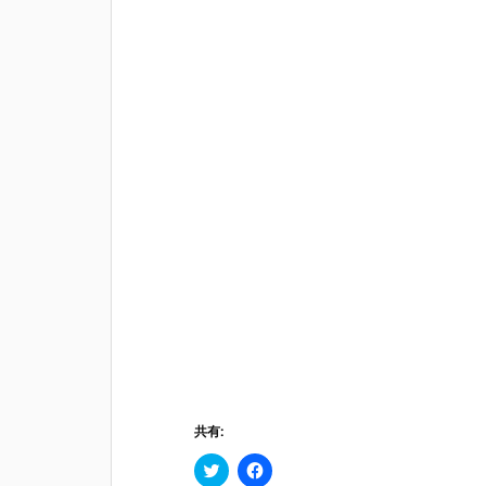
共有:
ク
F
リ
a