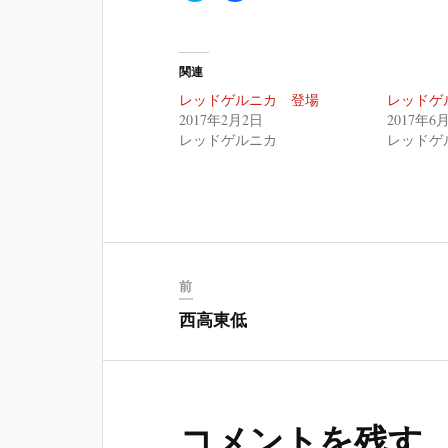
ッ
c
ク
e
し
b
て
o
T
o
関連
w
k
i
で
レッドゲルニカ 登場
レッドゲ
t
共
t
有
2017年2月2日
2017年6
e
す
レッドゲルニカ
レッドゲ
r
る
で
に
共
は
有
ク
(
リ
新
ッ
し
ク
い
し
ウ
て
ィ
く
ン
だ
ド
さ
前
ウ
い
で
(
西高東低
開
新
き
し
ま
い
す
ウ
)
ィ
ン
ド
ウ
コメントを残す
で
開