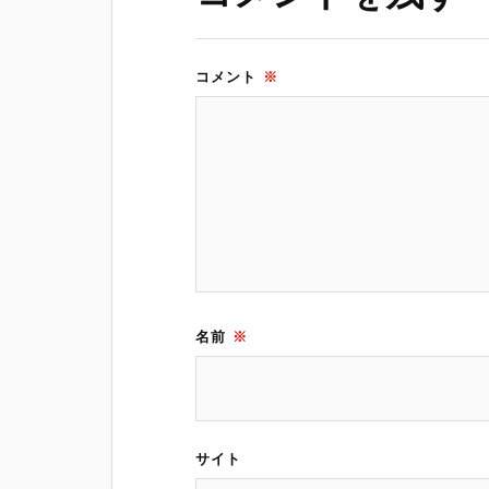
き
ま
す
)
コメント
※
名前
※
サイト