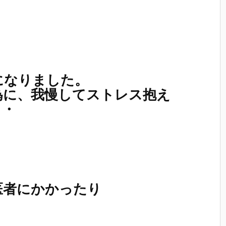
になりました。
為に、我慢してストレス抱え
・・
、
医者にかかったり