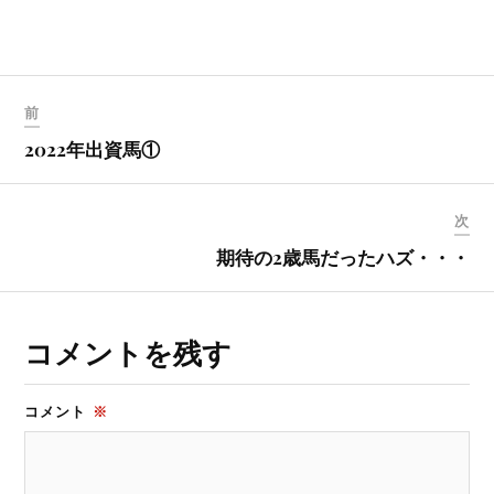
い
し
ウ
て
ィ
く
ン
だ
ド
さ
ウ
い
で
(
開
新
前
き
し
ま
い
2022年出資馬①
す
ウ
)
ィ
ン
ド
ウ
次
で
開
き
期待の2歳馬だったハズ・・・
ま
す
)
コメントを残す
コメント
※