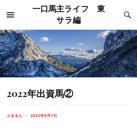
一口馬主ライフ 東
サラ編
2022年出資馬②
ぷるるん
2022年8月7日