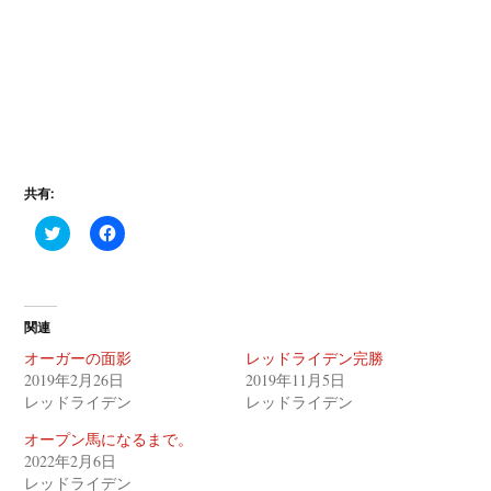
共有:
ク
F
リ
a
ッ
c
ク
e
し
b
て
o
T
o
関連
w
k
i
で
オーガーの面影
レッドライデン完勝
t
共
t
有
2019年2月26日
2019年11月5日
e
す
レッドライデン
レッドライデン
r
る
で
に
共
は
オープン馬になるまで。
有
ク
(
リ
2022年2月6日
新
ッ
レッドライデン
し
ク