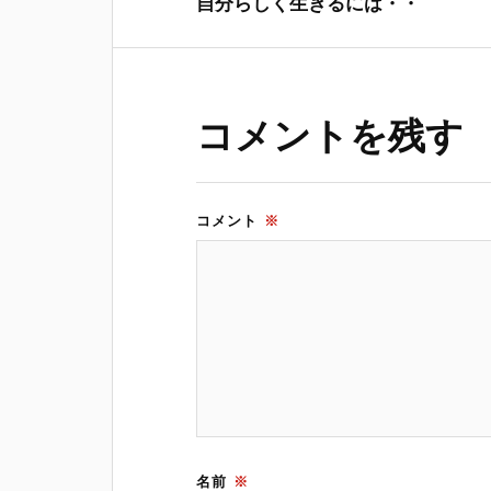
自分らしく生きるには・・
ま
い
す
ウ
)
ィ
ン
ド
ウ
で
開
コメントを残す
き
ま
す
)
コメント
※
名前
※