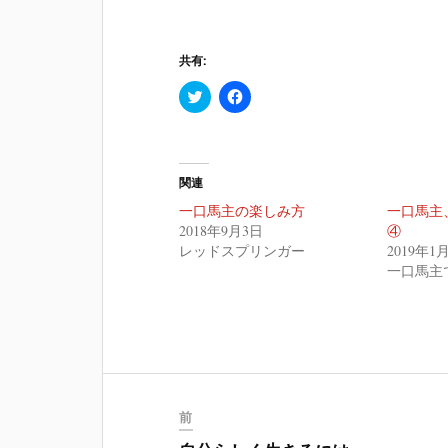
共有:
ク
F
リ
a
ッ
c
ク
e
し
b
て
o
T
o
関連
w
k
i
で
一口馬主の楽しみ方
一口馬主
t
共
t
有
2018年9月3日
④
e
す
レッドスプリンガー
2019年1
r
る
で
に
一口馬主
共
は
有
ク
(
リ
新
ッ
し
ク
い
し
ウ
て
ィ
く
ン
だ
ド
さ
ウ
い
前
で
(
開
新
き
し